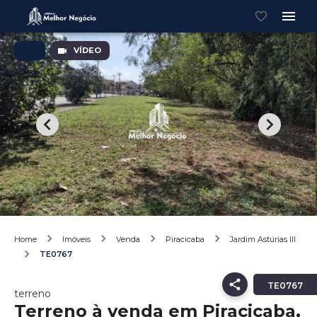
VÍDEO
Home
Imóveis
Venda
Piracicaba
Jardim Astúrias III
TE0767
TE0767
terreno
Terreno à venda em Piracicaba,