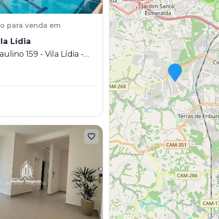
to
para venda em
la Lídia
lino 159 - Vila Lídia -
 SP