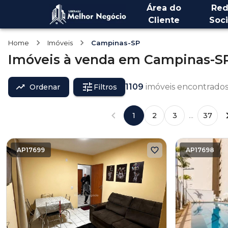
Área do
Red
Cliente
Soci
Home
Imóveis
Campinas-SP
Imóveis
à venda
em
Campinas-S
1109
imóveis encontrado
Ordenar
Filtros
1
2
3
...
37
AP17699
AP17698