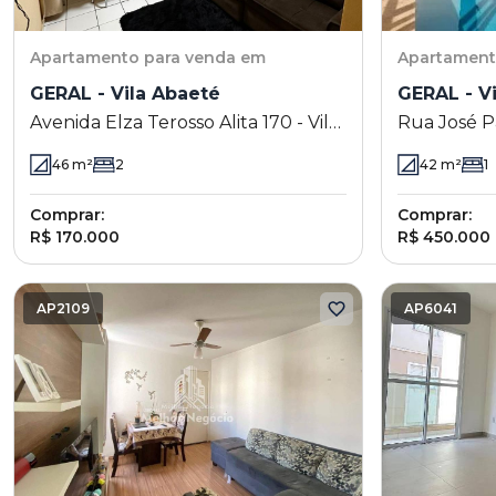
Apartamento
para venda em
Apartamen
GERAL - Vila Abaeté
GERAL - Vi
Avenida Elza Terosso Alita 170 - Vila
Rua José Pau
Abaeté - Campinas - SP
Campinas -
46
m²
2
42
m²
1
Comprar:
Comprar:
R$ 170.000
R$ 450.000
AP2109
AP6041