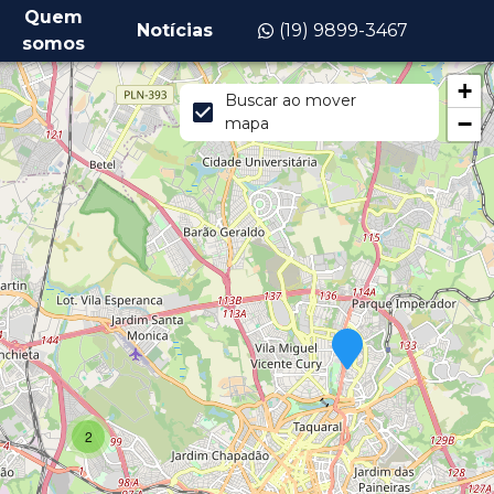
Quem
Notícias
(19) 9899-3467
somos
+
Buscar ao mover
−
mapa
2