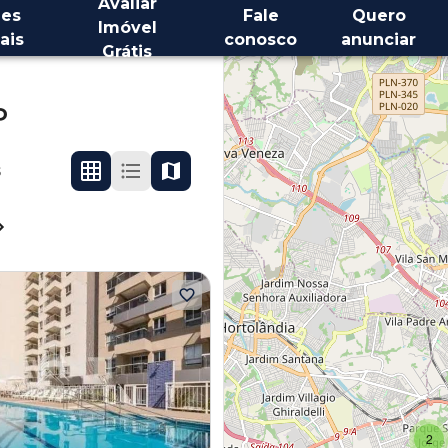
Avaliar
es
Fale
Quero
Imóvel
ais
conosco
anunciar
Grátis
P
s
2