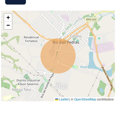
MAPA
+
−
Leaflet
|
©
OpenStreetMap
contributors