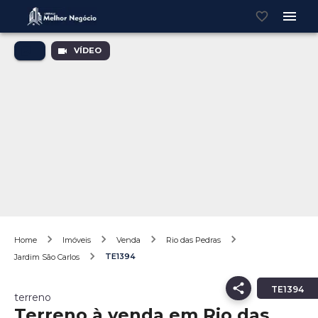
VÍDEO
Home
Imóveis
Venda
Rio das Pedras
TE1394
Jardim São Carlos
TE1394
terreno
Terreno à venda em Rio das