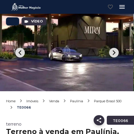
VÍDEO
Home
Imóveis
Venda
Paulínia
Parque Brasil 500
TE0066
TE0066
terreno
Terreno à venda em Paulínia,