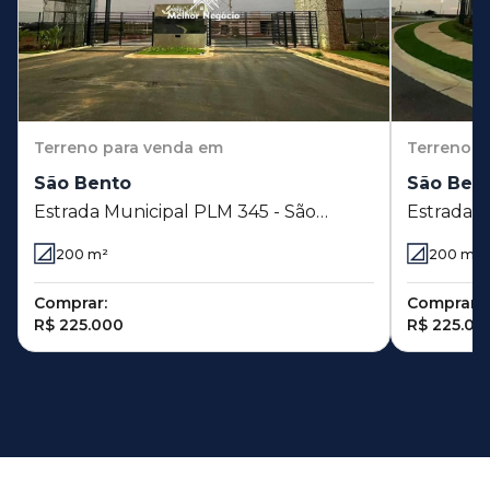
Terreno
para venda em
Terreno
p
São Bento
São Ben
Estrada Municipal PLM 345 - São
Estrada Mu
Bento - Paulínia - SP
Bento - P
200
m²
200
m²
Comprar:
Comprar:
R$ 225.000
R$ 225.00