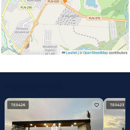
Leaflet
|
©
OpenStreetMap
contributors
Imóveis similares
TE0426
TE0423