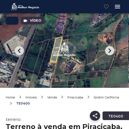
VÍDEO
Home
Imóveis
Venda
Piracicaba
Jardim Califórnia
TE0400
TE0400
terreno
Terreno à venda em Piracicaba,