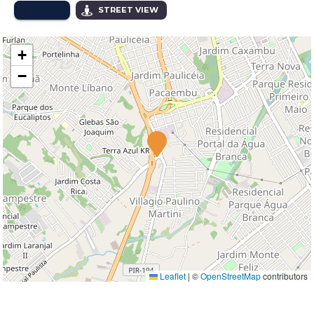
MAPA
STREET VIEW
+
−
Leaflet
|
©
OpenStreetMap
contributors