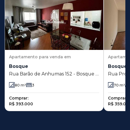
Apartamento
para venda em
Apartame
Bosque
Bosque
Rua Barão de Anhumas 152 - Bosque -
Rua Proe
Campinas - SP
- SP
80
m²
3
70
m²
Comprar:
Comprar:
R$ 393.000
R$ 359.00