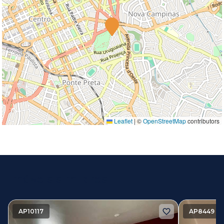
Leaflet
|
©
OpenStreetMap
contributors
Imóveis similares
AP10117
AP8449