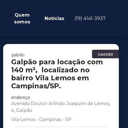
Quem
Notícias
(19) 4141-3937
somos
galpão
GA0060
Galpão para locação com
140 m², localizado no
bairro Vila Lemos em
Campinas/SP.
endereço
Avenida Doutor Arlindo Joaquim de Lemos,
4, Galpão
Vila Lemos - Campinas - SP