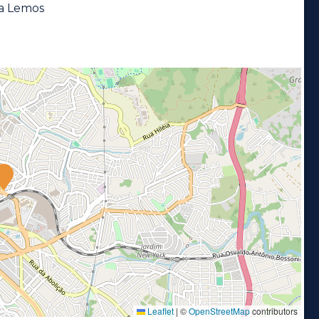
la Lemos
Leaflet
|
©
OpenStreetMap
contributors