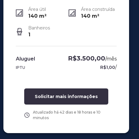
Área útil
Área construída
140
m²
140
m²
Banheiros
1
R$3.500,00
Aluguel
/
mês
/
R$1,00
IPTU
Solicitar mais informações
Atualizado há
42 dias e 18 horas e 10
minutos