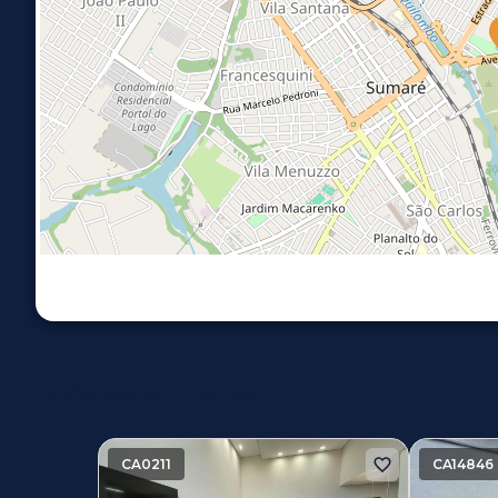
Imóveis similares
CA0211
CA14846