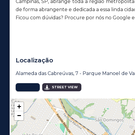
Campinas, SP, abrange toda a região metropolit
de forma abrangente e dedicada a essa linda cida
Ficou com dúvidas? Procure por nós no Google e v
Localização
Alameda das Cabreúvas, 7 - Parque Manoel de Va
MAPA
STREET VIEW
+
−