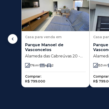
Casa
para venda em
Casa
pa
Parque Manoel de
Parque
Vasconcelos
Vascon
Alameda das Cabreúvas 20 -
Alameda do
Parque Manoel de
Manoel 
176
m²
4
2
153
m²
Vasconcelos - Sumaré - SP
Sumaré 
Comprar:
Comprar
R$ 799.000
R$ 799.