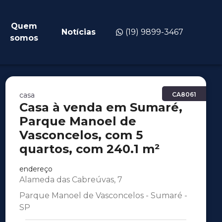
Quem
Notícias
(19) 9899-3467
somos
casa
CA8061
Casa à venda em Sumaré,
Parque Manoel de
Vasconcelos, com 5
quartos, com 240.1 m²
endereço
Alameda das Cabreúvas, 7
Parque Manoel de Vasconcelos - Sumaré -
SP