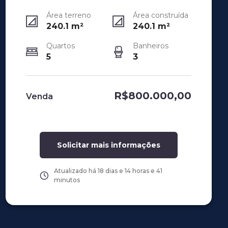
Área terreno
Área construída
240.1
m²
240.1
m²
Quartos
Banheiros
5
3
R$800.000,00
Venda
Solicitar mais informações
Atualizado há
18 dias e 14 horas e 41
minutos