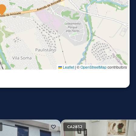
Leaflet
|
©
OpenStreetMap
contributors
CA2852