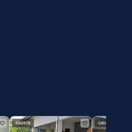
CA0579
CA14464