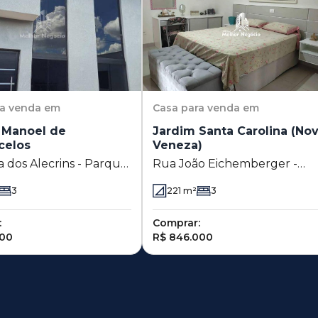
ra venda em
Casa
para venda em
 Manoel de
Jardim Santa Carolina (No
celos
Veneza)
s Alecrins - Parque
Rua João Eichemberger -
de Vasconcelos -
Jardim Santa Carolina (Nova
3
221
m²
3
- SP
Veneza) - Sumaré - SP
:
Comprar:
000
R$ 846.000