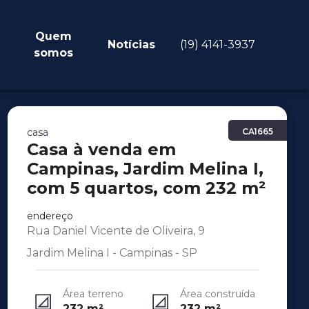
Quem
Notícias
(19) 4141-3937
somos
casa
CA1665
Casa à venda em
Campinas, Jardim Melina I,
com 5 quartos, com 232 m²
endereço
Rua Daniel Vicente de Oliveira, 9
Jardim Melina I - Campinas - SP
Área terreno
Área construída
232
m²
232
m²