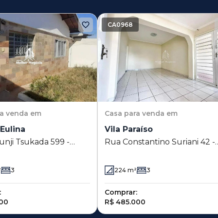
CA0968
ra venda em
Casa
para venda em
Eulina
Vila Paraíso
unji Tsukada 599 -
Rua Constantino Suriani 42 -
Eulina - Campinas - SP
Vila Paraíso - Campinas - SP
²
3
224
m²
3
:
Comprar:
000
R$ 485.000