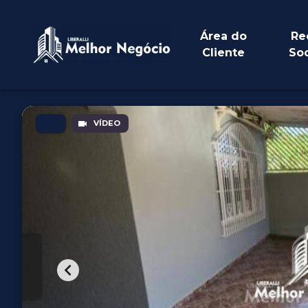
Área do
Re
Cliente
Soc
VÍDEO