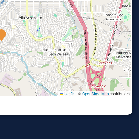
Leaflet
|
©
OpenStreetMap
contributors