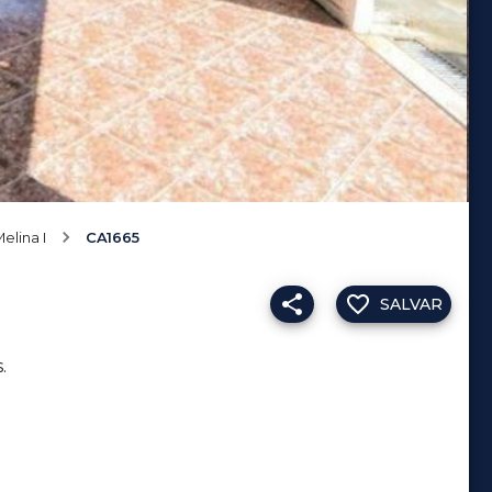
elina I
CA1665
SALVAR
.