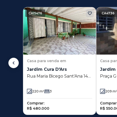
CA15476
CA4736
Casa
para venda em
Casa
pa
Jardim Cura D'Ars
Jardim 
Rua Maria Bicego Sant'Ana 142
Praça G
- Jardim Cura D'Ars - Campinas
Jardim 
- SP
220
m²
3
209
m
Comprar:
Comprar
R$ 480.000
R$ 550.