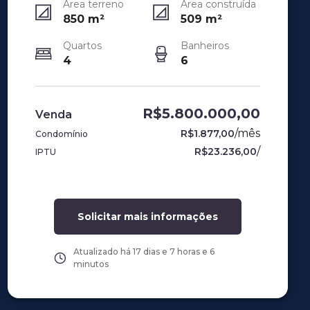
Área terreno
Área construída
850
m²
509
m²
Quartos
Banheiros
4
6
R$5.800.000,00
Venda
/
mês
R$1.877,00
Condomínio
/
R$23.236,00
IPTU
Solicitar mais informações
Atualizado há
17 dias e 7 horas e 6
minutos