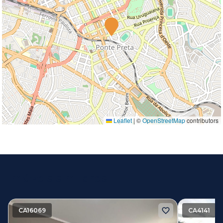
Leaflet
|
©
OpenStreetMap
contributors
Imóveis similares
CA16069
CA4141