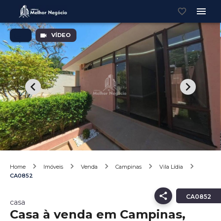
VÍDEO
Home
Imóveis
Venda
Campinas
Vila Lídia
CA0852
CA0852
casa
Casa à venda em Campinas,