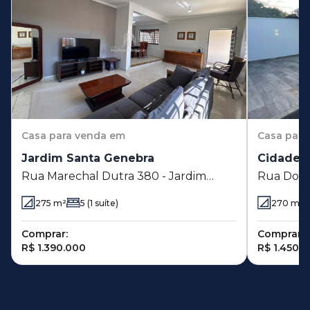
Casa
para venda em
Casa
para
Jardim Santa Genebra
Cidade U
Rua Marechal Dutra 380 - Jardim
Rua Dout
Santa Genebra - Campinas - SP
Almeida 3
275
m²
5
(1 suíte)
270
m²
Campinas
Comprar:
Comprar:
R$ 1.390.000
R$ 1.450.