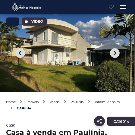
VÍDEO
Home
Imóveis
Venda
Paulínia
Jardim Planalto
CA16014
CA16014
casa
Casa à venda em Paulínia,