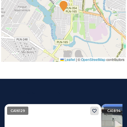
Leaflet
|
©
OpenStreetMap
contributors
Imóveis similares
CA16129
CA1894