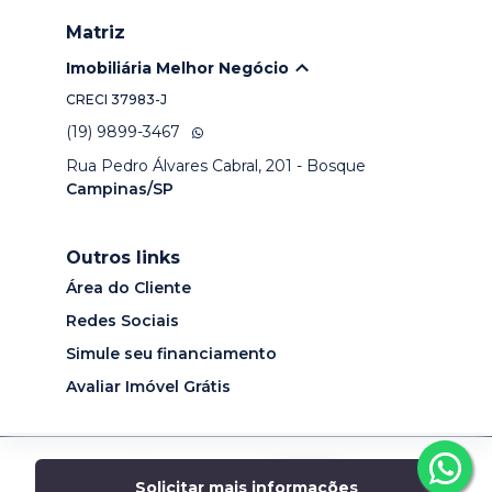
Matriz
Imobiliária Melhor Negócio
CRECI
37983-J
(19) 9899-3467
Rua Pedro Álvares Cabral, 201 - Bosque
Campinas/SP
Outros links
Área do Cliente
Redes Sociais
Simule seu financiamento
Avaliar Imóvel Grátis
Desenvolvido por
Solicitar mais informações