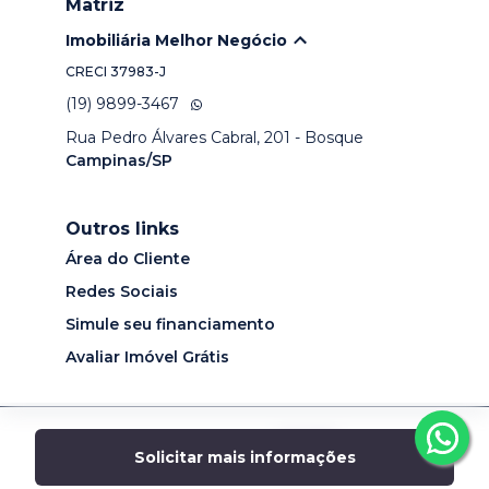
Matriz
Imobiliária Melhor Negócio
CRECI
37983-J
(19) 9899-3467
Rua Pedro Álvares Cabral, 201 - Bosque
Campinas/SP
Outros links
Área do Cliente
Redes Sociais
Simule seu financiamento
Avaliar Imóvel Grátis
Desenvolvido por
Solicitar mais informações