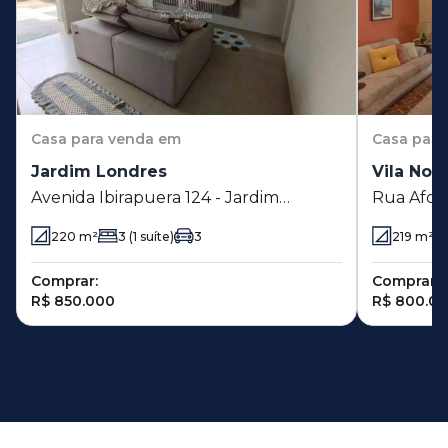
Casa
para venda em
Casa
para
Jardim Londres
Vila Nov
Avenida Ibirapuera 124 - Jardim
Rua Afons
Londres - Campinas - SP
José - Ca
220
m²
3
(1 suíte)
3
219
m²
Comprar:
Comprar:
R$ 850.000
R$ 800.0