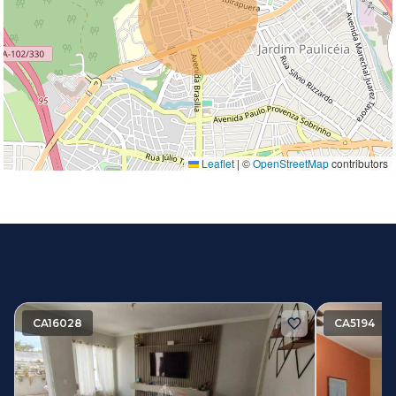
Leaflet
|
©
OpenStreetMap
contributors
Imóveis similares
CA16028
CA5194