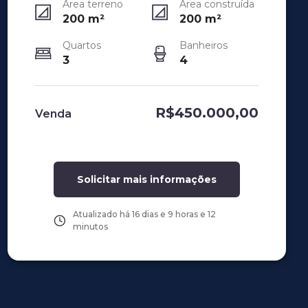
Área terreno
Área construída
200
m²
200
m²
Quartos
Banheiros
3
4
R$450.000,00
Venda
Solicitar mais informações
Atualizado há
16 dias e 9 horas e 12
minutos