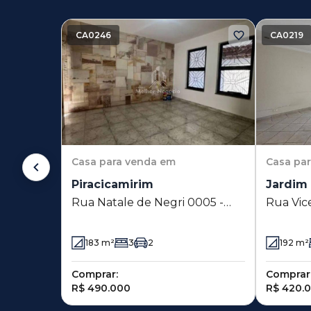
CA0246
CA0219
Casa
para venda em
Casa
pa
Piracicamirim
Jardim 
Rua Natale de Negri 0005 -
Rua Vic
Piracicamirim - Piracicaba - SP
Jardim B
183
m²
3
2
192
m²
Comprar:
Comprar
R$ 490.000
R$ 420.