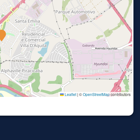
Leaflet
|
©
OpenStreetMap
contributors