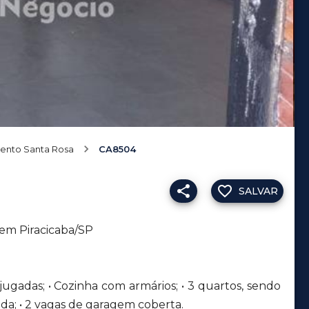
ento Santa Rosa
CA8504
SALVAR
 em Piracicaba/SP
njugadas; • Cozinha com armários; • 3 quartos, sendo
anda; • 2 vagas de garagem coberta.