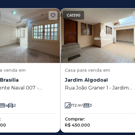
CA1590
ra venda em
Casa
para venda em
Brasília
Jardim Algodoal
ente Naval 007 -
Rua João Graner 1 - Jardim
rasília - Piracicaba - SP
Algodoal - Piracicaba - SP
4
2
172
m²
3
:
Comprar:
000
R$ 450.000