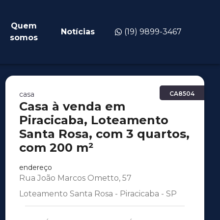
Quem
Notícias
(19) 9899-3467
somos
casa
CA8504
Casa à venda em
Piracicaba, Loteamento
Santa Rosa, com 3 quartos,
com 200 m²
endereço
Rua João Marcos Ometto, 57
Loteamento Santa Rosa - Piracicaba - SP