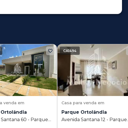
CA1494
ra venda em
Casa
para venda em
 Ortolândia
Parque Ortolândia
 Santana 60 - Parque
Avenida Santana 12 - Parque
ia - Hortolândia - SP
Ortolândia - Hortolândia - SP