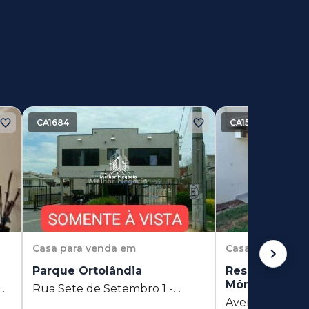
CA1684
CA1537
Casa
para venda em
Casa
para vend
Parque Ortolândia
Residencial J
Mônaco - Par
Rua Sete de Setembro 1 -
Avenida Olívio 
Parque Ortolândia -