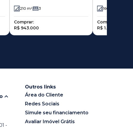
2505 - Parque 
Hortolândia - SP
210
m²
3
160
m²
3
Hortolândia - 
Comprar:
Comprar:
R$ 943.000
R$ 1.000.000
Outros links
Área do Cliente
io
Redes Sociais
Simule seu financiamento
Avaliar Imóvel Grátis
1 -