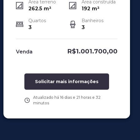
Área terreno
Área construída
262.5
m²
192
m²
Quartos
Banheiros
3
3
R$1.001.700,00
Venda
Solicitar mais informações
Atualizado há
16 dias e 21 horas e 32
minutos