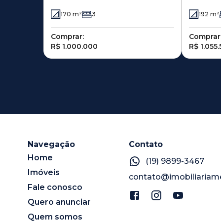
2501 - Parque Ortolândia -
170
m²
3
192
m²
Hortolândia - SP
Comprar:
Comprar
R$ 1.000.000
R$ 1.055
Navegação
Contato
Home
(19) 9899-3467
Imóveis
contato@imobiliariam
Fale conosco
Quero anunciar
Quem somos