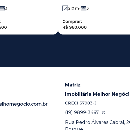
3
210
m²
3
:
Comprar:
.500
R$ 960.000
Matriz
Imobiliária Melhor Negóc
CRECI
37983-J
elhornegocio.com.br
(19) 9899-3467
Rua Pedro Álvares Cabral, 20
Bosque