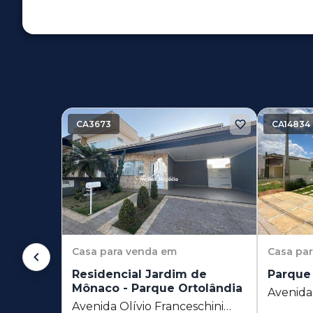
Imóveis similares
CA3673
CA14834
Casa
para venda em
Casa
pa
Residencial Jardim de
Parque
Mônaco - Parque Ortolândia
Avenida
Avenida Olívio Franceschini
Ortolând