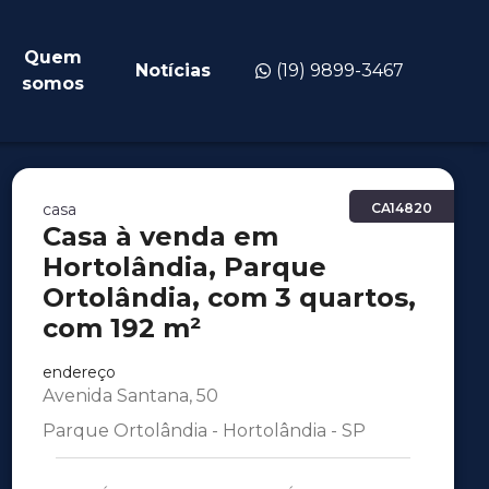
Quem
Notícias
(19) 9899-3467
somos
casa
CA14820
Casa à venda em
Hortolândia, Parque
Ortolândia, com 3 quartos,
com 192 m²
endereço
Avenida Santana, 50
Parque Ortolândia - Hortolândia - SP