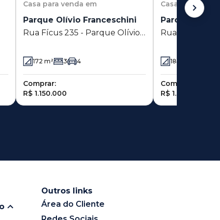
Casa
para venda em
Casa
para vend
Parque Olívio Franceschini
Parque Olívio
Rua Fícus 235 - Parque Olívio
Rua Rosa Arco-Í
Franceschini - Hortolândia - SP
Olívio Francesc
Hortolândia - 
172
m²
3
4
184
m²
3
Comprar:
Comprar:
R$ 1.150.000
R$ 1.055.500
Outros links
Área do Cliente
io
Redes Sociais