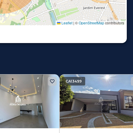
Leaflet
|
©
OpenStreetMap
contributors
CA13499