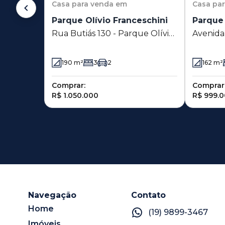
Casa
para venda em
Casa
pa
Parque Olívio Franceschini
Parque 
Rua Butiás 130 - Parque Olívio
Avenida
Franceschini - Hortolândia - SP
03 - Par
- Hortol
190
m²
3
2
162
m²
Comprar:
Comprar
R$ 1.050.000
R$ 999.
Navegação
Contato
Home
(19) 9899-3467
Imóveis