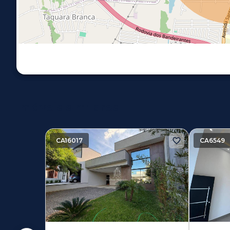
Imóveis similares
CA16017
CA6549