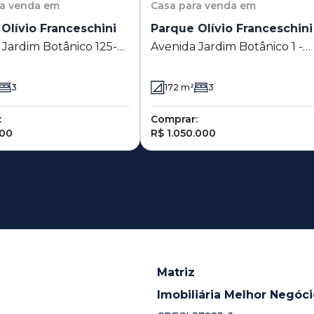
ra venda em
Casa
para venda em
Olívio Franceschini
Parque Olívio Franceschini
 Jardim Botânico 125-
Avenida Jardim Botânico 1 -
que Olívio Franceschini
Parque Olívio Franceschini -
ândia - SP
Hortolândia - SP
3
172
m²
3
:
Comprar:
000
R$ 1.050.000
Matriz
Imobiliária Melhor Negóc