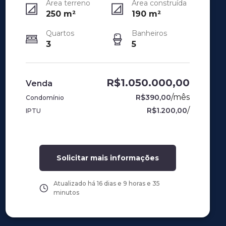
Área terreno
Área construída
250
m²
190
m²
Quartos
Banheiros
3
5
R$1.050.000,00
Venda
/
mês
R$390,00
Condomínio
/
R$1.200,00
IPTU
Solicitar mais informações
Atualizado há
16 dias e 9 horas e 35
minutos