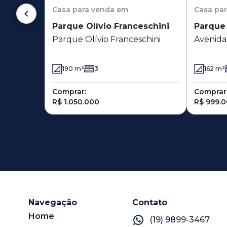
Casa
para venda em
Casa
pa
Parque Olívio Franceschini
Parque 
Parque Olívio Franceschini
Avenida
03 - Par
- Hortol
190
m²
3
162
m²
Comprar:
Comprar
R$ 1.050.000
R$ 999.
Navegação
Contato
Home
(19) 9899-3467