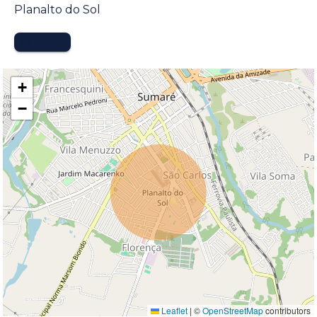
Planalto do Sol
MAPA
+
−
Leaflet
|
©
OpenStreetMap
contributors