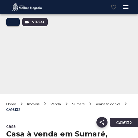
VÍDEO
Home
Imóveis
Venda
Sumaré
Planalto do Sol
CA16132
CA16132
casa
Casa à venda em Sumaré,