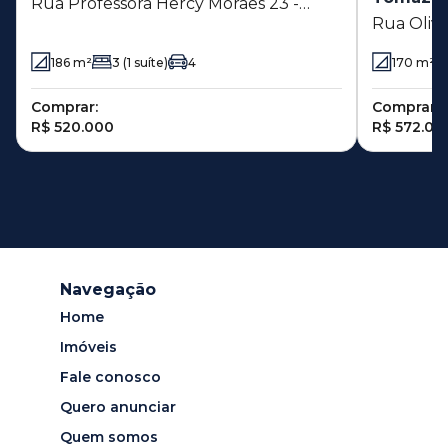
Rua Professora Hercy Moraes 23 -
Rua Olivi
Planalto do Sol - Sumaré - SP
Habitaci
186
m²
3
(1 suíte)
4
170
m²
- SP
Comprar:
Comprar:
R$ 520.000
R$ 572.00
Navegação
Home
Imóveis
Fale conosco
Quero anunciar
Quem somos