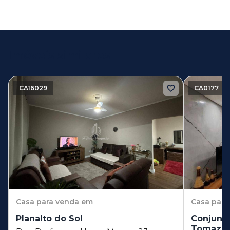
Imóveis similares
CA16029
CA0177
Casa
para venda em
Casa
para
Planalto do Sol
Conjunto
Tomazin