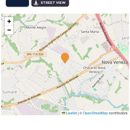
MAPA
STREET VIEW
+
−
Leaflet
|
©
OpenStreetMap
contributors