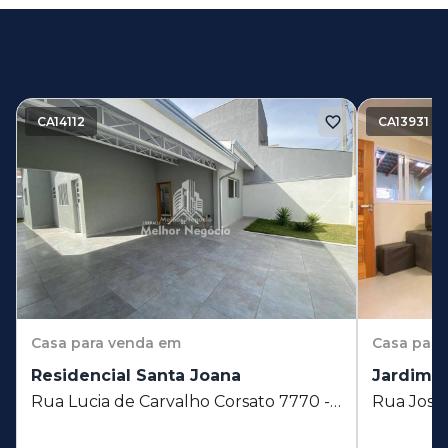
Imóveis similares
CA14112
CA13931
Casa
para venda em
Casa
para
Residencial Santa Joana
Jardim 
Rua Lucia de Carvalho Corsato 7770 -
Rua José
Residencial Santa Joana - Sumaré - SP
Jardim M