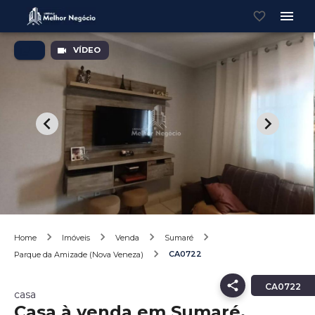
VÍDEO
Home
Imóveis
Venda
Sumaré
CA0722
Parque da Amizade (Nova Veneza)
CA0722
casa
Casa à venda em Sumaré,