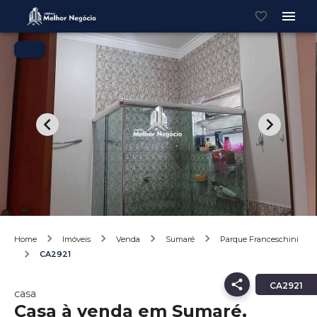
Home
Imóveis
Venda
Sumaré
Parque Franceschini
CA2921
CA2921
casa
Casa à venda em Sumaré,