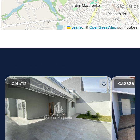
Leaflet
|
©
OpenStreetMap
contributors
Imóveis similares
CA14112
CA2838