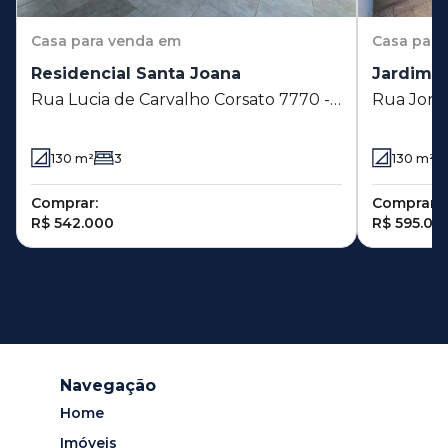
Casa
para venda em
Casa
para
Residencial Santa Joana
Jardim d
Rua Lucia de Carvalho Corsato 7770 -
Rua Jorge
Residencial Santa Joana - Sumaré - SP
Ipês - Su
130
m²
3
130
m²
Comprar:
Comprar:
R$ 542.000
R$ 595.00
Navegação
Home
Imóveis