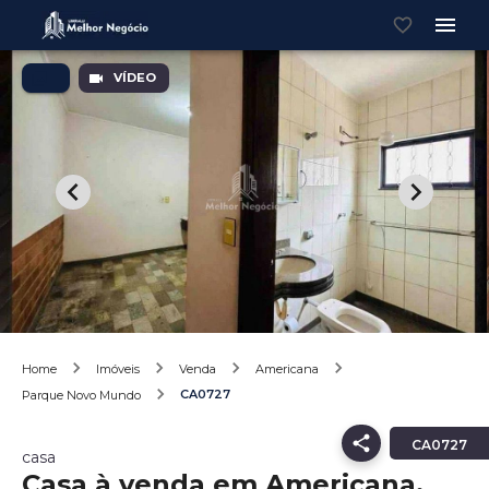
VÍDEO
Home
Imóveis
Venda
Americana
CA0727
Parque Novo Mundo
CA0727
casa
Casa à venda em Americana,