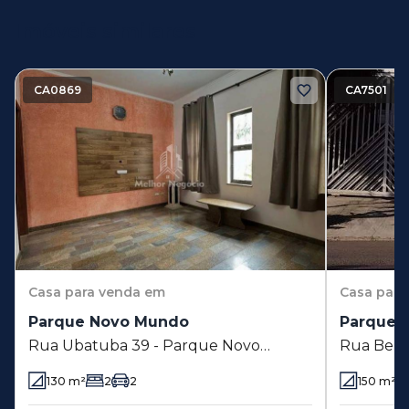
Imóveis similares
CA0869
CA7501
Casa
para venda em
Casa
para
Parque Novo Mundo
Parque R
Rua Ubatuba 39 - Parque Novo
Rua Bene
Mundo - Americana - SP
Residenci
130
m²
2
2
150
m²