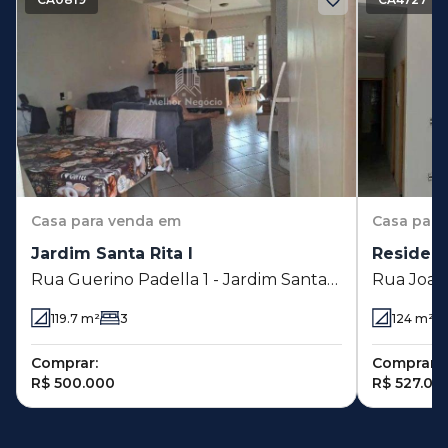
Casa
para venda em
Casa
para
Jardim Santa Rita I
Residenc
Rua Guerino Padella 1 - Jardim Santa
Rua Joan
Rita I - Nova Odessa - SP
Residenci
119.7
m²
3
124
m²
Odessa -
Comprar:
Comprar:
R$ 500.000
R$ 527.00