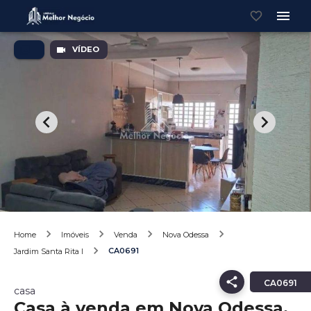
VÍDEO
Home
Imóveis
Venda
Nova Odessa
CA0691
Jardim Santa Rita I
CA0691
casa
Casa à venda em Nova Odessa,