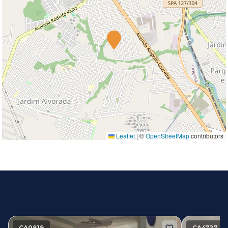
Leaflet
|
©
OpenStreetMap
contributors
Imóveis similares
CA0819
CA4727