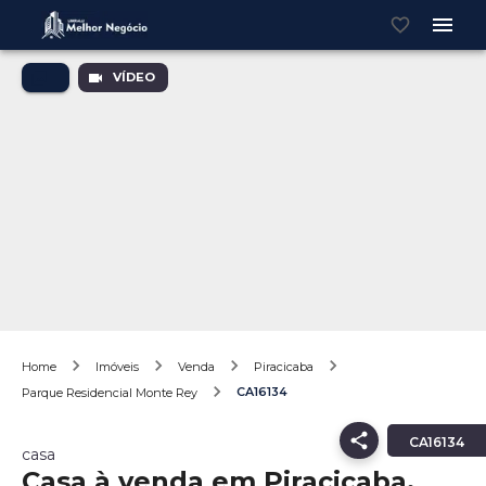
VÍDEO
Home
Imóveis
Venda
Piracicaba
CA16134
Parque Residencial Monte Rey
CA16134
casa
Casa à venda em Piracicaba,