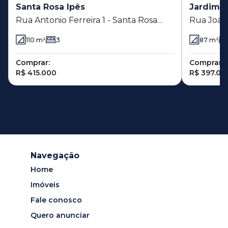
Santa Rosa Ipês
Jardim P
Rua Antonio Ferreira 1 - Santa Rosa
Rua Joaq
Ipês - Piracicaba - SP
Petrópolis
110
m²
3
87
m²
Comprar:
Comprar:
R$ 415.000
R$ 397.00
Navegação
Home
Imóveis
Fale conosco
Quero anunciar