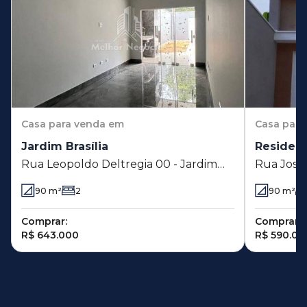
Casa
para venda em
Casa
para
Jardim Brasília
Residenc
Rua Leopoldo Deltregia 00 - Jardim
Rua José 
Brasília - Americana - SP
Praia dos
90
m²
2
90
m²
Comprar:
Comprar:
R$ 643.000
R$ 590.00