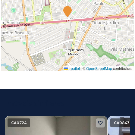
Leaflet
|
©
OpenStreetMap
contributors
Imóveis similares
CA0724
CA0843