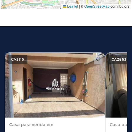
Leaflet
|
©
OpenStreetMap
contributors
Imóveis similares
CA3116
CA2863
Casa
para venda em
Casa
para