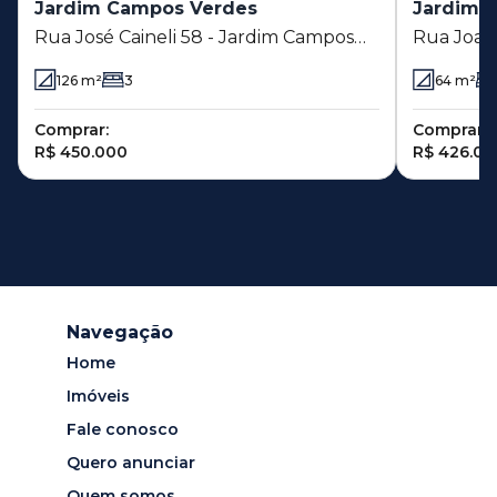
Jardim Campos Verdes
Jardim I
Rua José Caineli 58 - Jardim Campos
Rua Joaqu
Verdes - Hortolândia - SP
Jardim In
126
m²
3
64
m²
Comprar:
Comprar:
R$ 450.000
R$ 426.00
Navegação
Home
Imóveis
Fale conosco
Quero anunciar
Quem somos