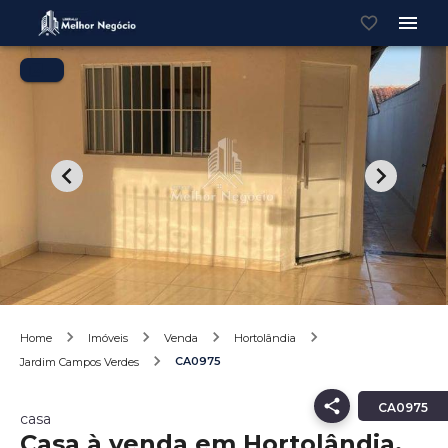
Home
Imóveis
Venda
Hortolândia
CA0975
Jardim Campos Verdes
CA0975
casa
Casa à venda em Hortolândia,