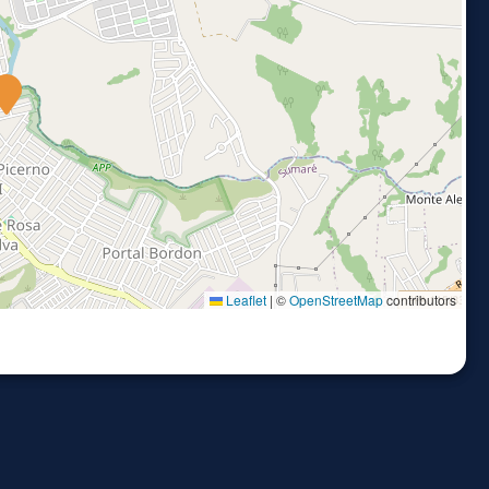
Leaflet
|
©
OpenStreetMap
contributors