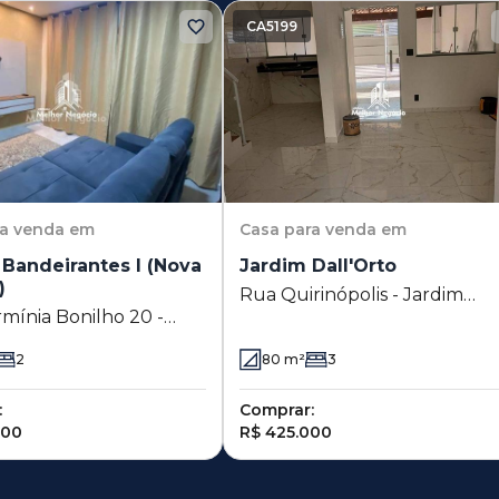
CA5199
ra venda em
Casa
para venda em
Bandeirantes I (Nova
Jardim Dall'Orto
)
Rua Quirinópolis - Jardim
mínia Bonilho 20 -
Dall'Orto - Sumaré - SP
Bandeirantes I (Nova
2
80
m²
3
 - Sumaré - SP
:
Comprar:
000
R$ 425.000