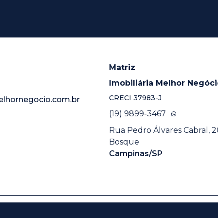
Matriz
Imobiliária Melhor Negóc
CRECI
37983-J
elhornegocio.com.br
(19) 9899-3467
Rua Pedro Álvares Cabral, 20
Bosque
Campinas/SP
Desenvolvido por