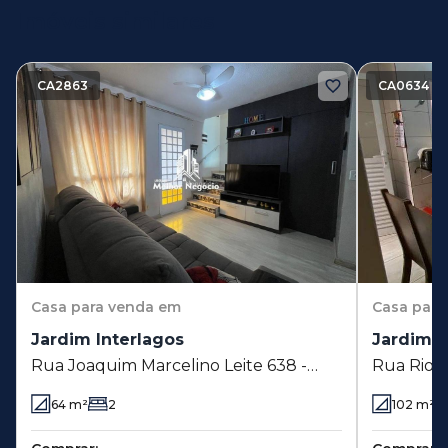
Imóveis similares
CA2863
CA0634
Casa
para venda em
Casa
para
Jardim Interlagos
Jardim I
Rua Joaquim Marcelino Leite 638 -
Rua Rio T
Jardim Interlagos - Hortolândia - SP
- Hortolâ
64
m²
2
102
m²