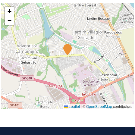
+
−
Leaflet
|
©
OpenStreetMap
contributors