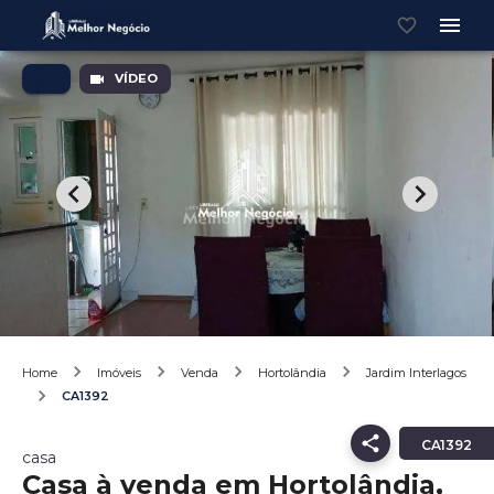
VÍDEO
Home
Imóveis
Venda
Hortolândia
Jardim Interlagos
CA1392
CA1392
casa
Casa à venda em Hortolândia,