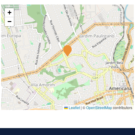
+
−
Leaflet
|
©
OpenStreetMap
contributors