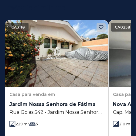
Imóveis similares
CA3118
CA0258
Casa
para venda em
Casa
para
Jardim Nossa Senhora de Fátima
Nova Am
Rua Goias 542 - Jardim Nossa Senhora
Cap. Man
de Fátima - Americana - SP
Nova Ame
229
m²
3
210
m²