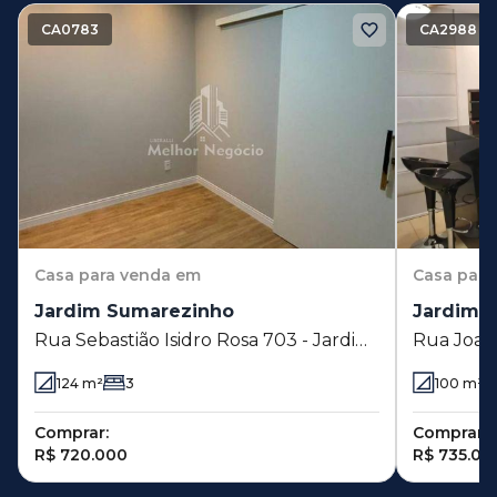
CA0783
CA2988
Casa
para venda em
Casa
para
Jardim Sumarezinho
Jardim I
Rua Sebastião Isidro Rosa 703 - Jardim
Rua Joaqu
Sumarezinho - Hortolândia - SP
Jardim In
124
m²
3
100
m²
Comprar:
Comprar:
R$ 720.000
R$ 735.00