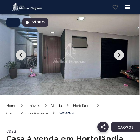
VÍDEO
Home
Imóveis
Venda
Hortolândia
CA0702
Chácara Recreio Alvorada
CA0702
casa
Casa à venda em Hortolândia,