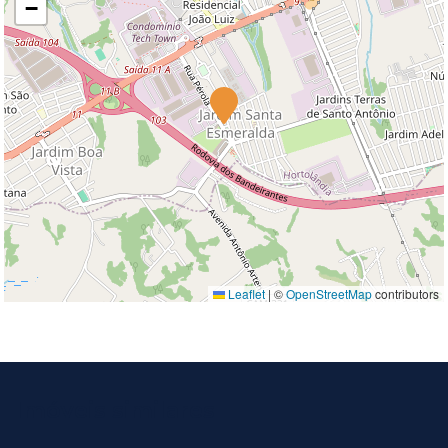
−
Leaflet
|
©
OpenStreetMap
contributors
Imóveis similares