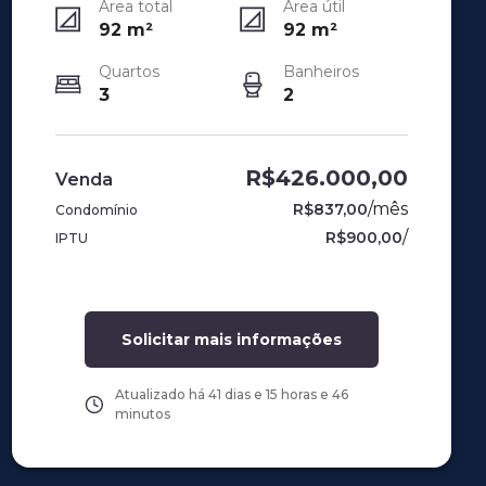
Área total
Área útil
92
m²
92
m²
Quartos
Banheiros
3
2
R$426.000,00
Venda
/
mês
R$837,00
Condomínio
/
R$900,00
IPTU
Solicitar mais informações
Atualizado há
41 dias e 15 horas e 46
minutos