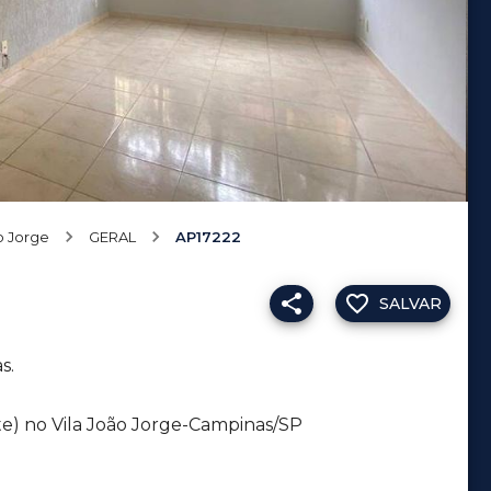
o Jorge
GERAL
AP17222
SALVAR
s.
e) no Vila João Jorge-Campinas/SP