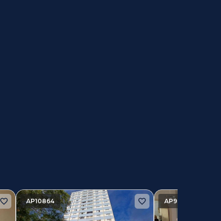
AP10864
AP9331