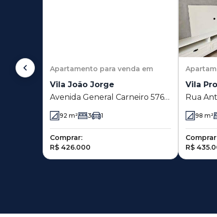
Apartamento
para venda em
Apartam
Vila João Jorge
Vila Pr
Avenida General Carneiro 576 -
Rua Ant
Vila João Jorge - Campinas - SP
Carvalho
92
m²
3
1
98
m²
Souza -
Comprar:
Comprar
R$ 426.000
R$ 435.