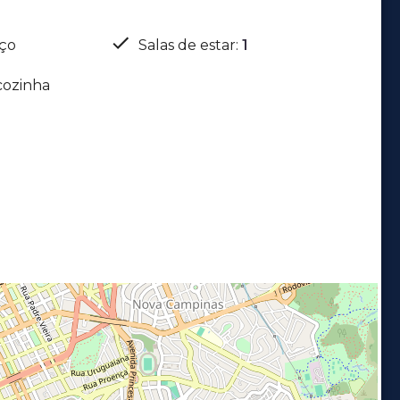
iço
Salas de estar
:
1
cozinha