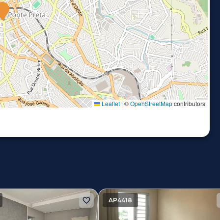
Leaflet
|
©
OpenStreetMap
contributors
AP4418