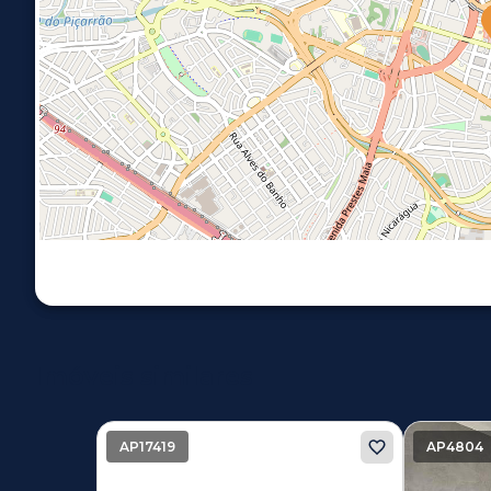
Imóveis similares
AP17419
AP4804