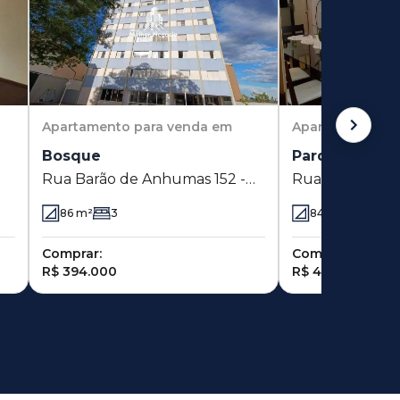
Apartamento
para venda em
Apartamento
pa
Bosque
Parque Indust
Rua Barão de Anhumas 152 -
Rua Tomás Go
Bosque - Campinas - SP
275 - Parque In
86
m²
3
84
m²
3
Campinas - SP
Comprar:
Comprar:
R$ 394.000
R$ 424.000