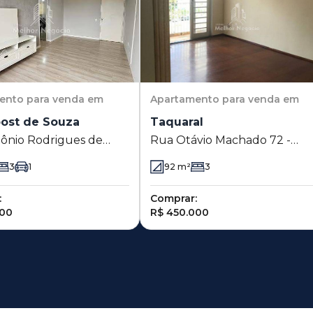
ento
para venda em
Apartamento
para venda em
oost de Souza
Taquaral
ônio Rodrigues de
Rua Otávio Machado 72 -
 1350 - Vila Proost de
Taquaral - Campinas - SP
3
1
92
m²
3
 Campinas - SP
:
Comprar:
000
R$ 450.000