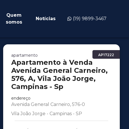
Quem
Notícias
(19) 9899-3467
somos
apartamento
AP17222
Apartamento à Venda
Avenida General Carneiro,
576, A, Vila João Jorge,
Campinas - Sp
endereço
Avenida General Carneiro, 576-0
Vila João Jorge - Campinas - SP