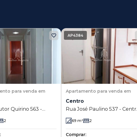
AP4384
ento
para venda em
Apartamento
para venda em
Centro
tor Quirino 563 -
Rua José Paulino 537 - Centr
- Campinas - SP
- Campinas - SP
2
69
m²
2
:
Comprar: