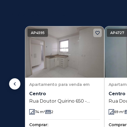
Imóveis similares
AP4595
AP4727
Apartamento
para venda em
Apartam
Centro
Centro
Rua Doutor Quirino 650 -
Rua Dou
Centro - Campinas - SP
Centro 
74
m²
2
69
m²
Comprar:
Comprar