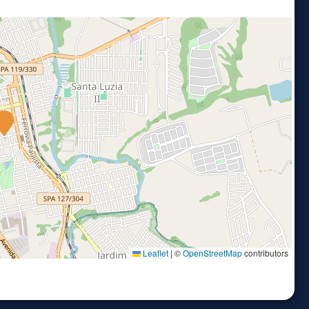
Leaflet
|
©
OpenStreetMap
contributors