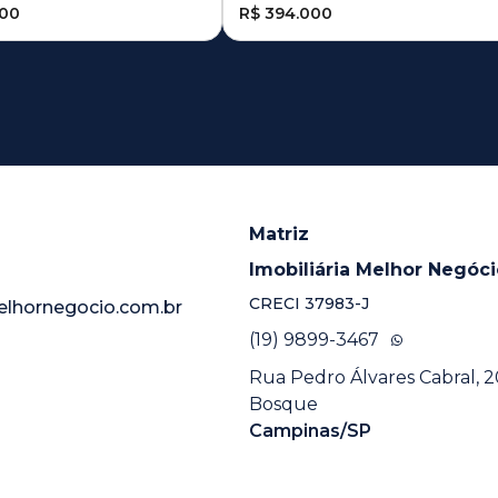
000
R$ 394.000
Matriz
Imobiliária Melhor Negóc
CRECI
37983-J
elhornegocio.com.br
(19) 9899-3467
Rua Pedro Álvares Cabral, 20
Bosque
Campinas/SP