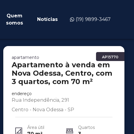
Quem
Notícias
(19) 9899-3467
somos
apartamento
AP15770
Apartamento à venda em
Nova Odessa, Centro, com
3 quartos, com 70 m²
endereço
Rua Independência, 291
Centro - Nova Odessa - SP
Área útil
Quartos
70
m²
3