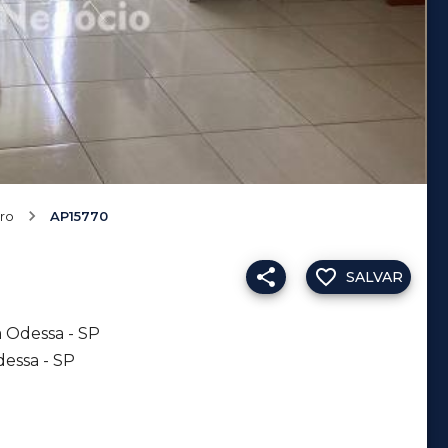
ro
AP15770
SALVAR
 Odessa - SP
essa - SP