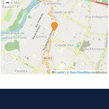
−
Leaflet
|
©
OpenStreetMap
contributors
Imóveis similares