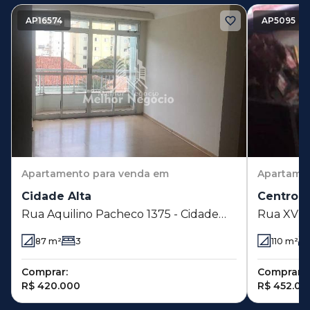
AP16574
AP5095
Apartamento
para venda em
Apartame
Cidade Alta
Centro
Rua Aquilino Pacheco 1375 - Cidade
Rua XV d
Alta - Piracicaba - SP
Piracicab
87
m²
3
110
m²
Comprar:
Comprar:
R$ 420.000
R$ 452.00