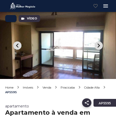
VÍDEO
Home
Imóveis
Venda
Piracicaba
Cidade Alta
AP5595
AP5595
apartamento
Apartamento à venda em