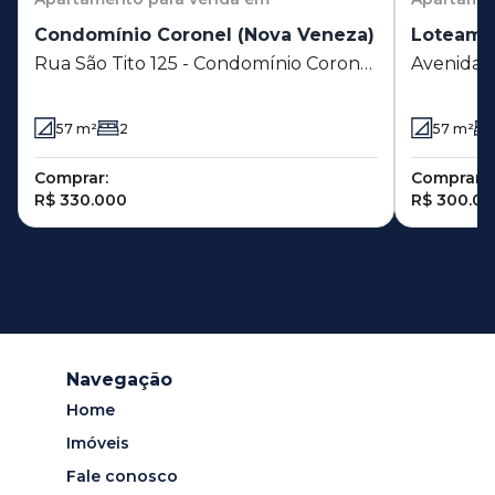
Condomínio Coronel (Nova Veneza)
Loteamen
Rua São Tito 125 - Condomínio Coronel
Avenida C
(Nova Veneza) - Sumaré - SP
Loteament
Sumaré -
57
m²
2
57
m²
Comprar:
Comprar:
R$ 330.000
R$ 300.0
Navegação
Home
Imóveis
Fale conosco