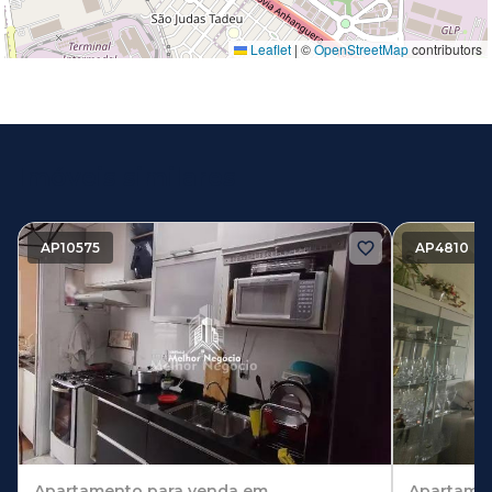
Leaflet
|
©
OpenStreetMap
contributors
Imóveis similares
AP10575
AP4810
Apartamento
para venda em
Apartame