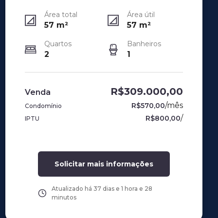
Área total
Área útil
57
m²
57
m²
Quartos
Banheiros
2
1
R$309.000,00
Venda
/
mês
R$570,00
Condomínio
/
R$800,00
IPTU
Solicitar mais informações
Atualizado há
37 dias e 1 hora e 28
minutos