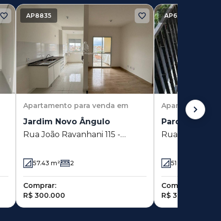
AP8835
AP6643
Apartamento
para venda em
Apartamento
pa
Jardim Novo Ângulo
Parque Orest
Rua João Ravanhani 115 -
Rua Rio Pindar
Jardim Novo Ângulo -
Orestes Ôngaro
Hortolândia - SP
SP
57.43
m²
2
51
m²
2
Comprar:
Comprar:
R$ 300.000
R$ 308.510