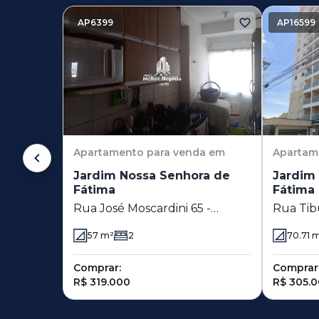
AP6399
AP16599
Apartamento
para venda em
Apartam
Jardim Nossa Senhora de
Jardim
Fátima
Fátima
Rua José Moscardini 65 -
Rua Tib
Jardim Nossa Senhora de
Nascime
57
m²
2
70.71
m
Fátima - Hortolândia - SP
Senhora
Hortolâ
Comprar:
Comprar
R$ 319.000
R$ 305.