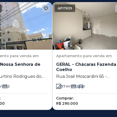
AP17639
ento
para venda em
Apartamento
para venda em
 Nossa Senhora de
GERAL - Chácaras Fazenda
Coelho
urtino Rodrigues do
Rua José Moscardini 65 -
nto 181 - Jardim Nossa
Chácaras Fazenda Coelho -
²
2
57
m²
2
1
 de Fátima -
Hortolândia - SP
ndia - SP
:
Comprar:
000
R$ 290.000