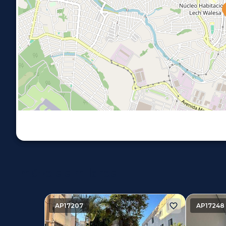
Imóveis similares
AP17207
AP17248