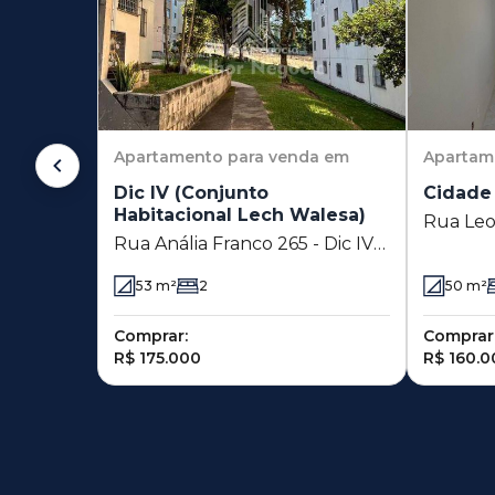
Apartamento
para venda em
Apartam
Dic IV (Conjunto
Cidade 
Habitacional Lech Walesa)
Rua Leo
Rua Anália Franco 265 - Dic IV
- Cidade
(Conjunto Habitacional Lech
- SP
53
m²
2
50
m²
Walesa) - Campinas - SP
Comprar:
Comprar
R$ 175.000
R$ 160.0