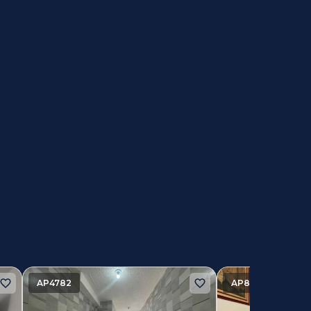
AP4782
AP8591