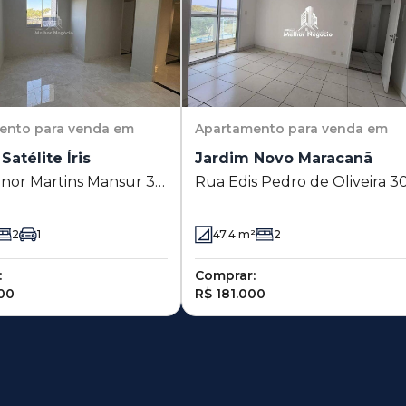
ento
para venda em
Apartamento
para venda em
Satélite Íris
Jardim Novo Maracanã
nor Martins Mansur 311
Rua Edis Pedro de Oliveira 3
 Satélite Íris - Campinas
- Jardim Novo Maracanã -
Campinas - SP
2
1
47.4
m²
2
:
Comprar:
00
R$ 181.000