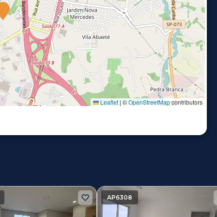
Leaflet
|
©
OpenStreetMap
contributors
AP6308