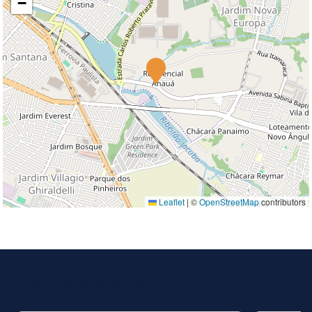
−
Leaflet
|
©
OpenStreetMap
contributors
Imóveis similares