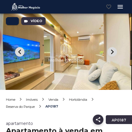
VÍDEO
Home
Imóveis
Venda
Hortolândia
AP0187
Reserva do Parque
AP0187
apartamento
Apartamento à venda em