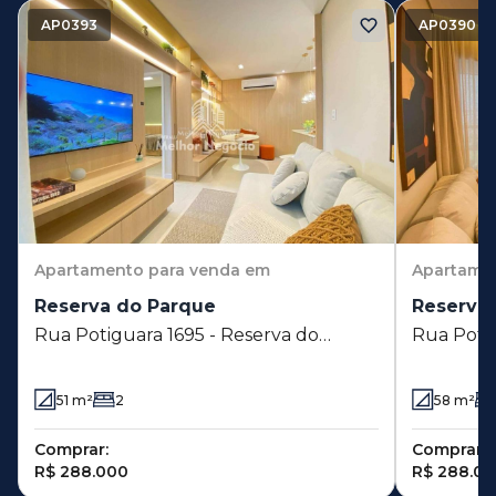
AP0393
AP0390
Apartamento
para venda em
Apartame
Reserva do Parque
Reserva
Rua Potiguara 1695 - Reserva do
Rua Potig
Parque - Hortolândia - SP
Parque - 
51
m²
2
58
m²
Comprar:
Comprar:
R$ 288.000
R$ 288.0