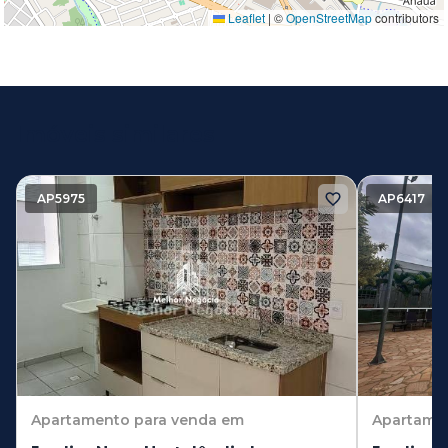
Leaflet
|
©
OpenStreetMap
contributors
Imóveis similares
AP5975
AP6417
Apartamento
para venda em
Apartame