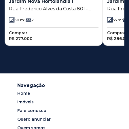
Jardim Nova Hortolândia I
Jardim N
Rua Frederico Alves da Costa 801 -
Rua Frede
Jardim Nova Hortolândia I -
Jardim No
50
m²
2
55
m²
Hortolândia - SP
Hortolând
Comprar:
Comprar:
R$ 277.000
R$ 286.00
Navegação
Home
Imóveis
Fale conosco
Quero anunciar
Quem somos