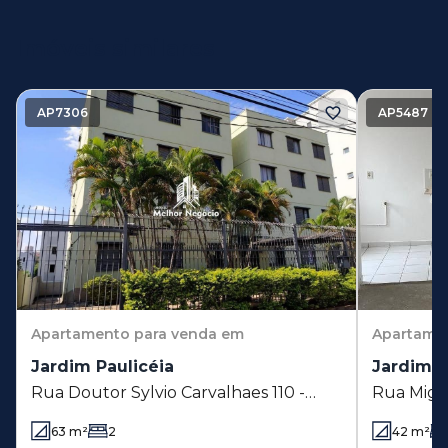
Imóveis similares
AP7306
AP5487
Apartamento
para venda em
Apartame
Jardim Paulicéia
Jardim S
Rua Doutor Sylvio Carvalhaes 110 -
Rua Migu
Jardim Paulicéia - Campinas - SP
São José 
63
m²
2
42
m²