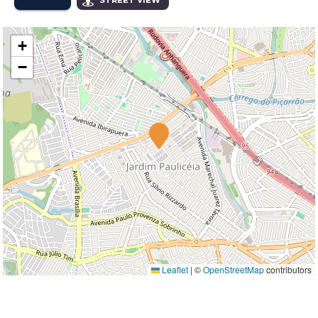
MAPA
STREET VIEW
+
−
Leaflet
|
©
OpenStreetMap
contributors