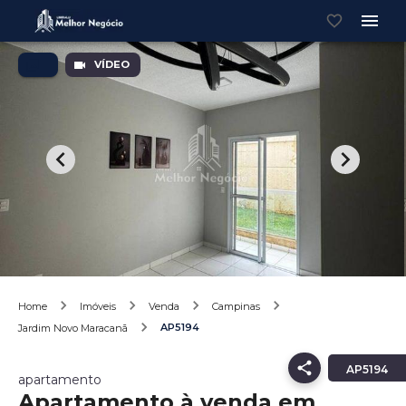
VÍDEO
Home
Imóveis
Venda
Campinas
AP5194
Jardim Novo Maracanã
AP5194
apartamento
Apartamento à venda em