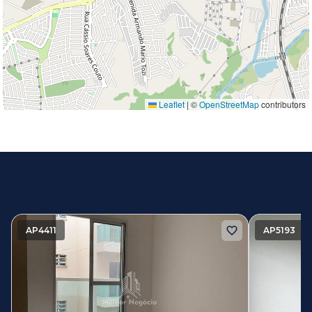
Leaflet
|
©
OpenStreetMap
contributors
Imóveis similares
AP4411
AP5193