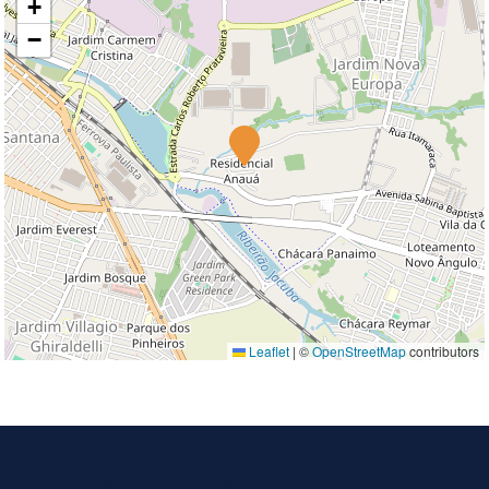
+
−
Leaflet
|
©
OpenStreetMap
contributors
Imóveis similares