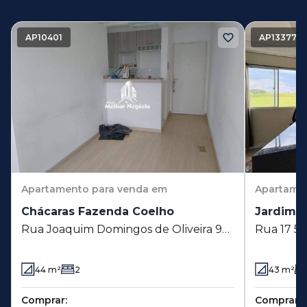
AP10401
AP13377
Apartamento
para venda em
Apartame
Chácaras Fazenda Coelho
Jardim d
Rua Joaquim Domingos de Oliveira 92
Rua 17 50
- Chácaras Fazenda Coelho -
Hortolând
Hortolândia - SP
44
m²
2
43
m²
Comprar:
Comprar: