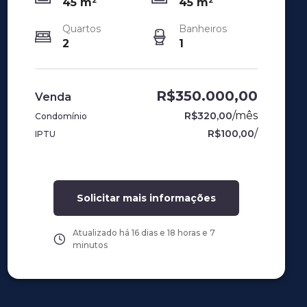
45
m²
45
m²
Quartos
Banheiros
2
1
R$350.000,00
Venda
/
mês
R$320,00
Condomínio
/
R$100,00
IPTU
Solicitar mais informações
Atualizado há
16 dias e 18 horas e 7
minutos