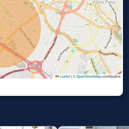
Leaflet
|
©
OpenStreetMap
contributors