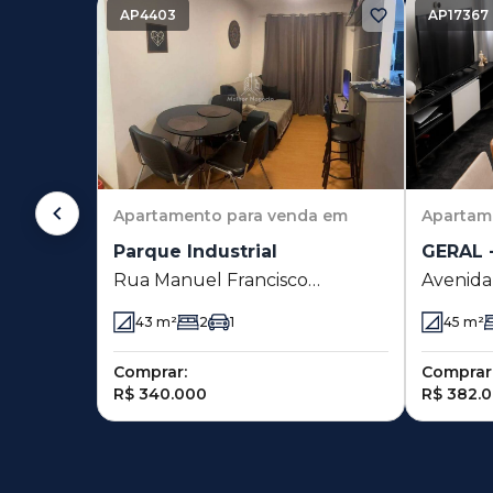
AP4403
AP17367
Apartamento
para venda em
Apartam
Parque Industrial
GERAL -
Rua Manuel Francisco
Avenida
Monteiro 668 - Parque
Canto 14
43
m²
2
1
45
m²
Industrial - Campinas - SP
Campina
Comprar:
Comprar
R$ 340.000
R$ 382.