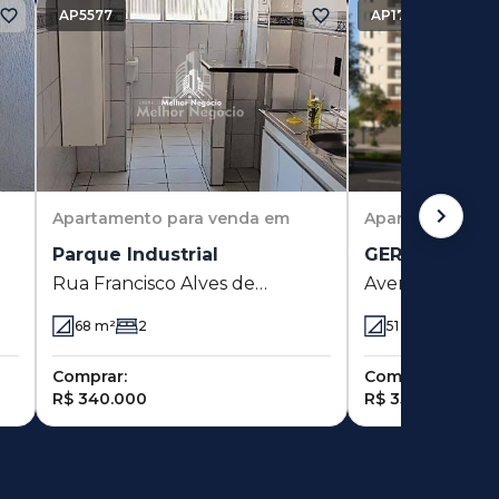
AP5577
AP17280
Apartamento
para venda em
Apartamento
pa
Parque Industrial
GERAL - Swift
Rua Francisco Alves de
Avenida Jorge T
al
Almeida 116 - Parque Industrial
Swift - Campina
68
m²
2
51
m²
2
(1 suít
- Campinas - SP
Comprar:
Comprar:
R$ 340.000
R$ 350.000