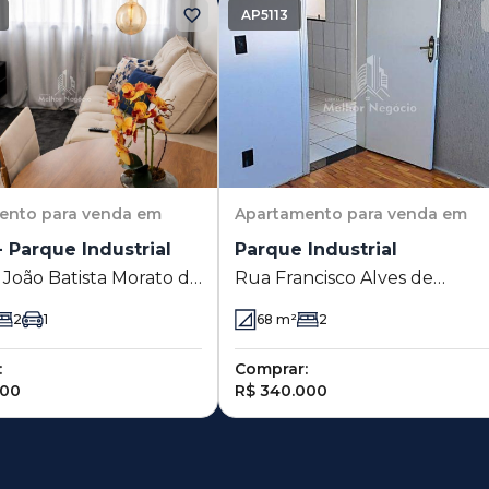
AP5113
ento
para venda em
Apartamento
para venda em
 Parque Industrial
Parque Industrial
 João Batista Morato do
Rua Francisco Alves de
41 - Parque Industrial -
Almeida 116 - Parque Industri
2
1
68
m²
2
s - SP
- Campinas - SP
:
Comprar:
000
R$ 340.000