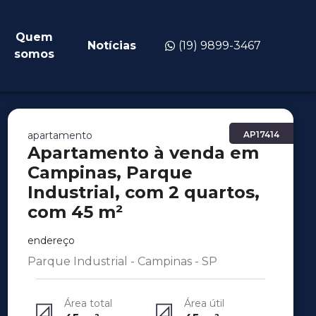
Quem
Notícias
(19) 9899-3467
somos
apartamento
AP17414
Apartamento à venda em
Campinas, Parque
Industrial, com 2 quartos,
com 45 m²
endereço
Parque Industrial - Campinas - SP
Área total
Área útil