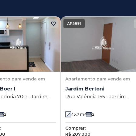
AP5991
ento
para venda em
Apartamento
para venda em
Boer I
Jardim Bertoni
edoria 700 - Jardim
Rua Valência 155 - Jardim
 Americana - SP
Bertoni - Americana - SP
2
45.7
m²
2
:
Comprar:
000
R$ 207.000