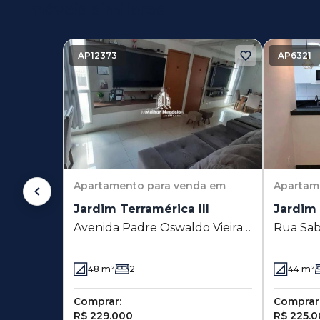
Imóveis similares
AP12373
AP6321
Apartamento
para venda em
Apartam
Jardim Terramérica III
Jardim 
Avenida Padre Oswaldo Vieira
Rua Sab
de Andrade 1185 - Jardim
Boer I -
Terramérica III - Americana - SP
48
m²
2
44
m²
Comprar:
Comprar
R$ 229.000
R$ 225.