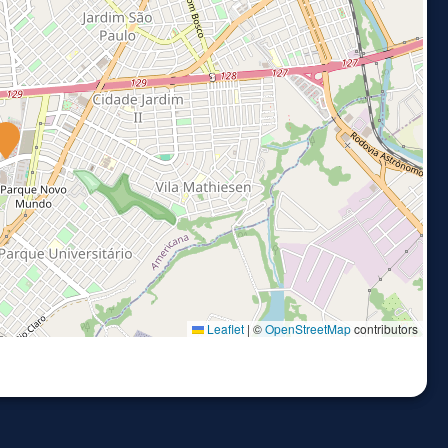
Leaflet
|
©
OpenStreetMap
contributors