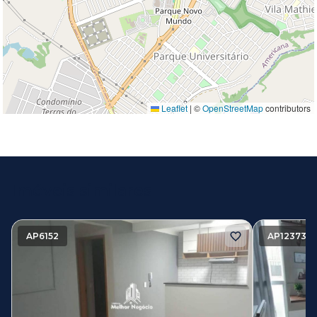
Leaflet
|
©
OpenStreetMap
contributors
Imóveis similares
AP6152
AP12373