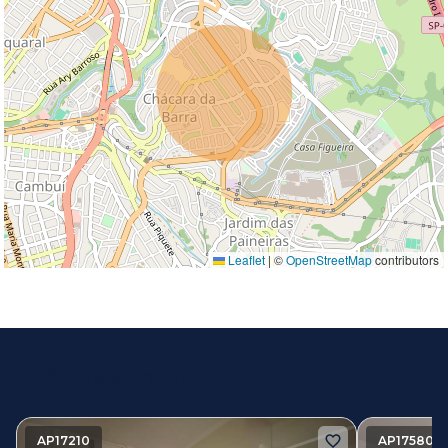
Leaflet
|
©
OpenStreetMap
contributors
Imóveis similares
AP17210
AP17580