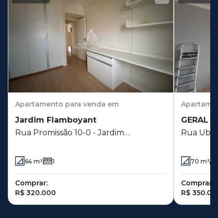
Apartamento
para venda em
Apartame
Jardim Flamboyant
GERAL - 
Rua Promissão 10-0 - Jardim
Rua Ubat
Flamboyant - Campinas - SP
Europa -
64
m²
1
70
m²
Comprar:
Comprar:
R$ 320.000
R$ 350.00