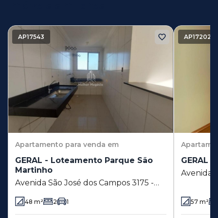
Imóveis similares
AP17543
AP17202
Apartamento
para venda em
Apartame
GERAL - Loteamento Parque São
GERAL - 
Martinho
Avenida 
Avenida São José dos Campos 3175 -
de Paula 
Loteamento Parque São Martinho -
ímpar 300
48
m²
2
1
57
m²
Campinas - SP
Campinas