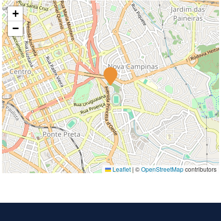
+
−
Leaflet
|
©
OpenStreetMap
contributors