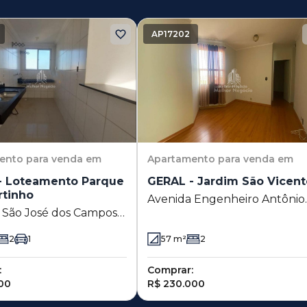
AP17202
ento
para venda em
Apartamento
para venda em
- Loteamento Parque
GERAL - Jardim São Vicent
rtinho
Avenida Engenheiro Antônio
 São José dos Campos
Francisco de Paula Souza - d
Loteamento Parque São
2801 ao fim - lado ímpar 3007
2
1
57
m²
2
o - Campinas - SP
Jardim São Vicente - Campin
- SP
:
Comprar:
00
R$ 230.000