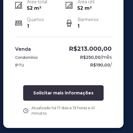
Área total
Área útil
52
m²
52
m²
Quartos
Banheiros
1
1
R$213.000,00
Venda
/
mês
R$250,00
Condomínio
/
R$190,00
IPTU
Solicitar mais informações
Atualizado há
17 dias e 19 horas e 41
minutos