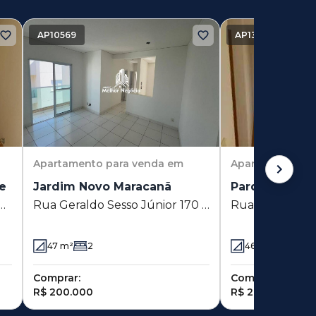
AP10569
AP13479
Apartamento
para venda em
Apartamento
pa
e
Jardim Novo Maracanã
Parque das C
Rua Geraldo Sesso Júnior 170 -
Rua Luciana V
e
Jardim Novo Maracanã -
Corvini 64 - Pa
 -
Campinas - SP
Cachoeiras - C
47
m²
2
46
m²
2
as
Comprar:
Comprar:
R$ 200.000
R$ 210.000