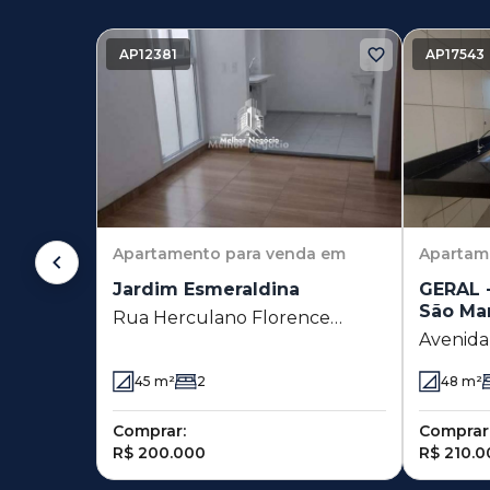
AP12381
AP17543
Apartamento
para venda em
Apartam
Jardim Esmeraldina
GERAL 
São Ma
Rua Herculano Florence
Avenida
Teixeira 125 - Jardim
3175 - 
Esmeraldina - Campinas - SP
45
m²
2
48
m²
Martinh
Comprar:
Comprar
R$ 200.000
R$ 210.0