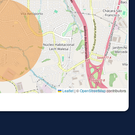
Leaflet
|
©
OpenStreetMap
contributors