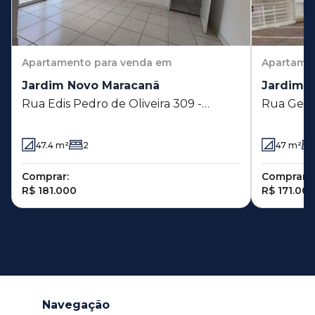
Apartamento
para venda em
Apartame
Jardim Novo Maracanã
Jardim 
Rua Edis Pedro de Oliveira 309 -
Rua Geral
Jardim Novo Maracanã - Campinas - SP
Novo Mar
47.4
m²
2
47
m²
Comprar:
Comprar:
R$ 181.000
R$ 171.00
Navegação