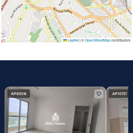
Leaflet
|
©
OpenStreetMap
contributors
Imóveis similares
AP6308
AP10151