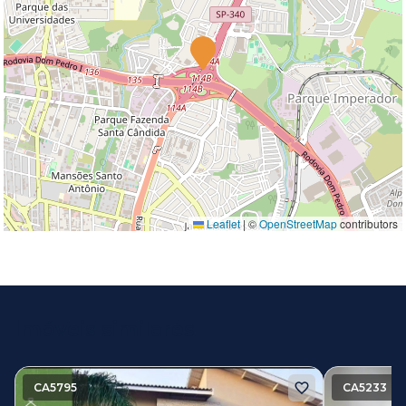
Leaflet
|
©
OpenStreetMap
contributors
Imóveis similares
CA5795
CA5233