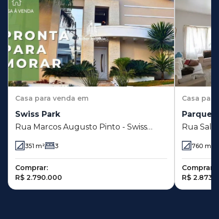
Casa
para venda em
Casa
para
Swiss Park
Parque 
Rua Marcos Augusto Pinto - Swiss
Rua Sali
Park - Campinas - SP
Campinas
351
m²
3
760
m²
Comprar:
Comprar:
R$ 2.790.000
R$ 2.873.