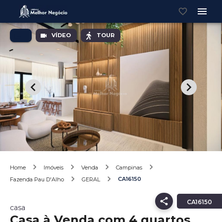
VÍDEO
TOUR
Home
Imóveis
Venda
Campinas
CA16150
Fazenda Pau D'Alho
GERAL
CA16150
casa
Casa à Venda com 4 quartos