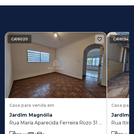
Imóveis similares
CA16020
CA16194
Casa
para venda em
Casa
para
Jardim Magnólia
Jardim 
Rua Maria Aparecida Ferreira Rozo 31 -
Rua Itira
Jardim Magnólia - Campinas - SP