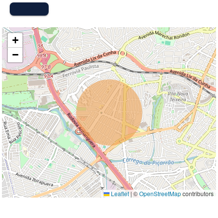
MAPA
+
−
Leaflet
|
©
OpenStreetMap
contributors