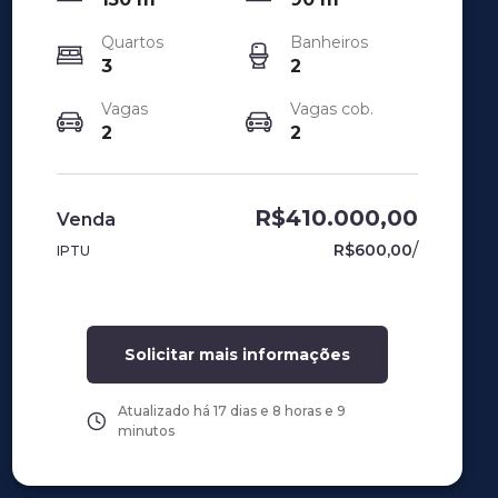
Quartos
Banheiros
3
2
Vagas
Vagas cob.
2
2
R$410.000,00
Venda
/
R$600,00
IPTU
Solicitar mais informações
Atualizado há
17 dias e 8 horas e 9
minutos