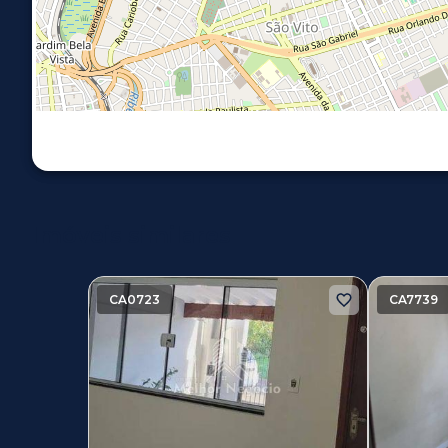
Imóveis similares
CA0723
CA7739