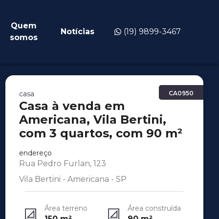
Quem
Notícias
(19) 9899-3467
somos
casa
CA0950
Casa à venda em
Americana, Vila Bertini,
com 3 quartos, com 90 m²
endereço
Rua Pedro Furlan, 123
Vila Bertini - Americana - SP
Área terreno
Área construída
150
m²
90
m²