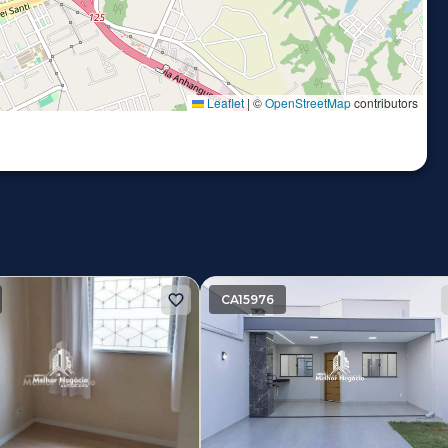
Leaflet
|
©
OpenStreetMap
contributors
CA15976