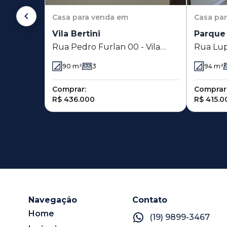
Casa
para venda em
Casa
pa
Vila Bertini
Parque 
Rua Pedro Furlan 00 - Vila
Rua Lup
Bertini - Americana - SP
Parque 
90
m²
3
94
m²
America
Comprar:
Comprar
R$ 436.000
R$ 415.0
Navegação
Contato
Home
(19) 9899-3467